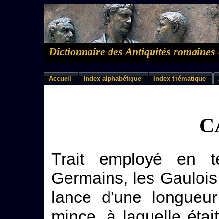
Dictionnaire des Antiquités romaines 
Accueil
Index alphabétique
Index thématique
C
Trait employé en 
Germains, les Gaulois, 
lance d'une longueur
mince, à laquelle éta