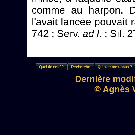
comme au harpon. De
l'avait lancée pouvait 
742 ; Serv.
ad l
. ; Sil. 
Quoi de neuf ?
Recherche
Qui sommes-nous ?
Dernière modif
© Agnès V