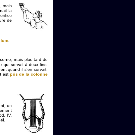
e, mais
nait la
orifice
ture de
ulum
.
 corne, mais plus tard de
 qui servait à deux fins,
ent quand il s'en servait,
nt est
pris de la colonne
ent, on
llement
d. IV,
éi.