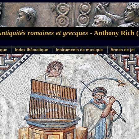
Antiquités romaines et grecques
- Anthony Rich (
ique
Index thématique
Instruments de musique
Armes de jet