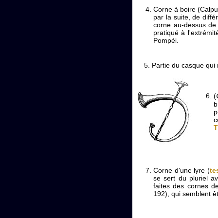
Corne à boire (Calp
par la suite, de dif
corne au-dessus de la
pratiqué à l'extrémit
Pompéi.
Partie du casque qui n
(
b
p
c
T
Corne d'une lyre (
te
se sert du pluriel a
faites des cornes d
192), qui semblent êt