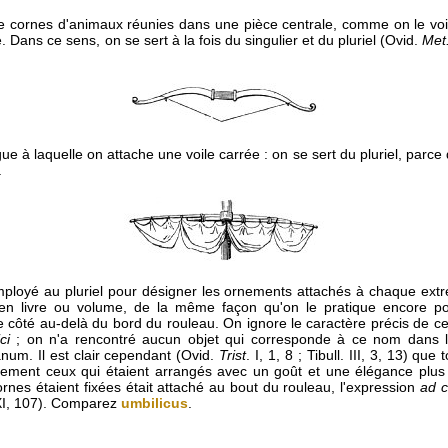
de cornes d'animaux réunies dans une pièce centrale, comme on le voit 
e. Dans ce sens, on se sert à la fois du singulier et du pluriel (Ovid.
Met
e à laquelle on attache une voile carrée : on se sert du pluriel, parce q
.
mployé au pluriel pour désigner les ornements attachés à chaque extr
ien livre ou volume, de la même façon qu'on le pratique encore po
 côté au-delà du bord du rouleau. On ignore le caractère précis de c
ci
; on n'a rencontré aucun objet qui corresponde à ce nom dans 
num. Il est clair cependant (Ovid.
Trist
. I, 1, 8 ; Tibull. III, 3, 13) que
lement ceux qui étaient arrangés avec un goût et une élégance plus
ornes étaient fixées était attaché au bout du rouleau, l'expression
ad 
. XI, 107). Comparez
umbilicus
.