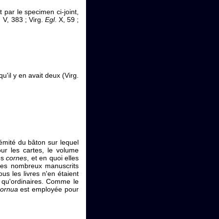
par le specimen ci-joint,
.
V, 383 ; Virg.
Egl
. X, 59 ;
u'il y en avait deux (Virg.
émité du bâton sur lequel
ur les cartes, le volume
es
cornes
, et en quoi elles
les nombreux manuscrits
 tous les livres n'en étaient
 qu'ordinaires. Comme le
cornua
est employée pour