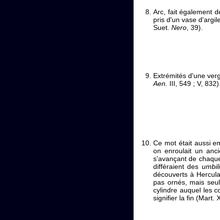
Arc, fait également 
pris d'un vase d'argil
Suet.
Nero
, 39).
Extrémités d'une vergu
Aen.
III, 549 ; V, 832)
Ce mot était aussi e
on enroulait un anc
s'avançant de chaque
différaient des
umbili
découverts à Hercula
pas ornés, mais seu
cylindre auquel les c
signifier la fin (Mart