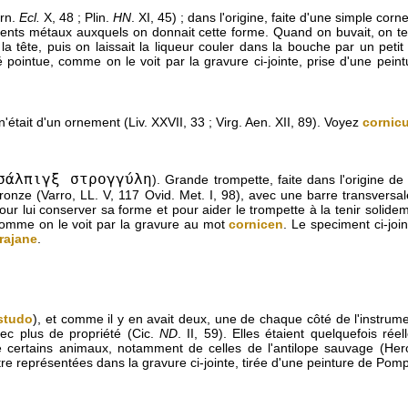
urn.
Ecl.
X, 48 ; Plin.
HN
. XI, 45) ; dans l'origine, faite d'une simple corn
férents métaux auxquels on donnait cette forme. Quand on buvait, on te
 tête, puis on laissait la liqueur couler dans la bouche par un petit 
é pointue, comme on le voit par la gravure ci-jointe, prise d'une pein
'était d'un ornement (Liv. XXVII, 33 ; Virg. Aen. XII, 89). Voyez
cornic
σάλπιγξ στρογγύλη
). Grande trompette, faite dans l'origine de
ronze (Varro, LL. V, 117 Ovid. Met. I, 98), avec une barre transversale
our lui conserver sa forme et pour aider le trompette à la tenir solidem
omme on le voit par la gravure au mot
cornicen
. Le speciment ci-joi
rajane
.
studo
), et comme il y en avait deux, une de chaque côté de l'instrum
vec plus de propriété (Cic.
ND
. II, 59). Elles étaient quelquefois rée
e certains animaux, notamment de celles de l'antilope sauvage (Hero
re représentées dans la gravure ci-jointe, tirée d'une peinture de Pomp