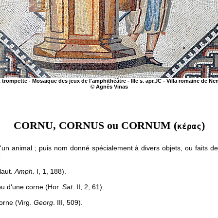
trompette - Mosaïque des jeux de l'amphithéâtre - IIIe s. apr.JC - Villa romaine de N
© Agnès Vinas
CORNU, CORNUS ou CORNUM (
)
κέρας
d'un animal ; puis nom donné spécialement à divers objets, ou faits d
:
laut.
Amph.
I, 1, 188).
 ou d'une corne (Hor.
Sat.
II, 2, 61).
corne (Virg.
Georg
. III, 509).