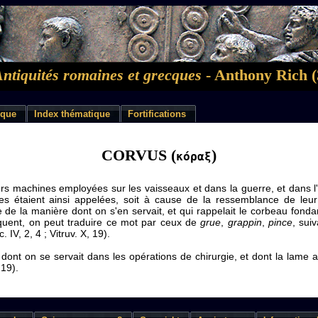
Antiquités romaines et grecques
- Anthony Rich (
ique
Index thématique
Fortifications
CORVUS (
)
κόραξ
s machines employées sur les vaisseaux et dans la guerre, et dans l
elles étaient ainsi appelées, soit à cause de la ressemblance de le
 de la manière dont on s'en servait, et qui rappelait le corbeau fond
quent, on peut traduire ce mot par ceux de
grue
,
grappin
,
pince
, sui
 IV, 2, 4 ; Vitruv. X, 19).
dont on se servait dans les opérations de chirurgie, et dont la lame 
 19).