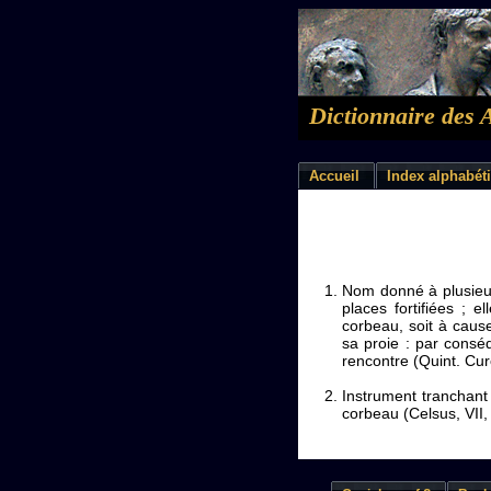
Dictionnaire des 
Accueil
Index alphabét
Nom donné à plusieur
places fortifiées ; 
corbeau, soit à cause
sa proie : par consé
rencontre (Quint. Curc.
Instrument tranchant 
corbeau (Celsus, VII,