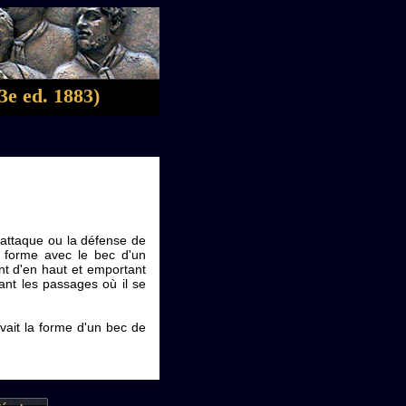
3e ed. 1883)
'attaque ou la défense de
ur forme avec le bec d'un
ant d'en haut et emportant
vant les passages où il se
avait la forme d'un bec de