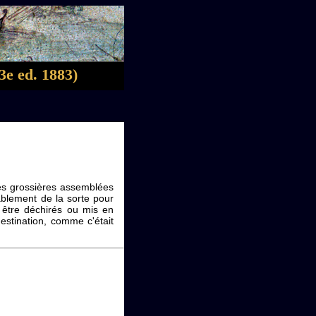
3e ed. 1883)
ches grossières assemblées
ablement de la sorte pour
t être déchirés ou mis en
estination, comme c'était