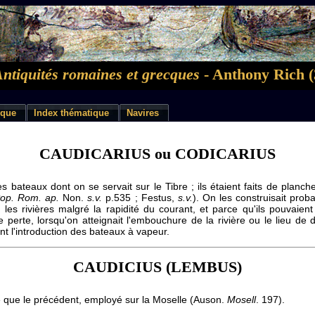
Antiquités romaines et grecques
- Anthony Rich (
ique
Index thématique
Navires
CAUDICARIUS ou CODICARIUS
es bateaux dont on se servait sur le Tibre ; ils étaient faits de plan
Pop. Rom.
ap.
Non.
s.v.
p.535 ; Festus,
s.v.
). On les construisait prob
 les rivières malgré la rapidité du courant, et parce qu'ils pouvaien
perte, lorsqu'on atteignait l'embouchure de la rivière ou le lieu de d
nt l'introduction des bateaux à vapeur.
CAUDICIUS (LEMBUS)
que le précédent, employé sur la Moselle (Auson.
Mosell
. 197).