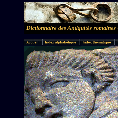
Dictionnaire des Antiquités romaines 
Accueil
Index alphabétique
Index thématique