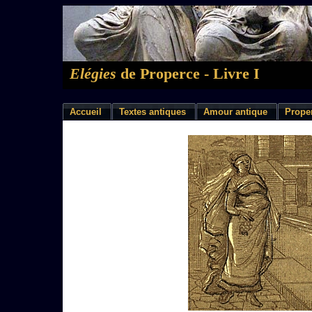
Elégies
de Properce - Livre I
Accueil
Textes antiques
Amour antique
Prope