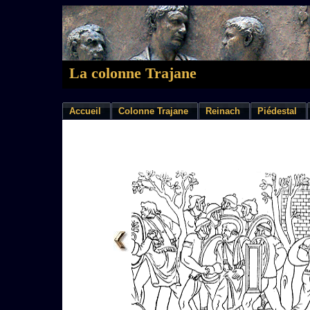
La colonne Trajane
Accueil
Colonne Trajane
Reinach
Piédestal