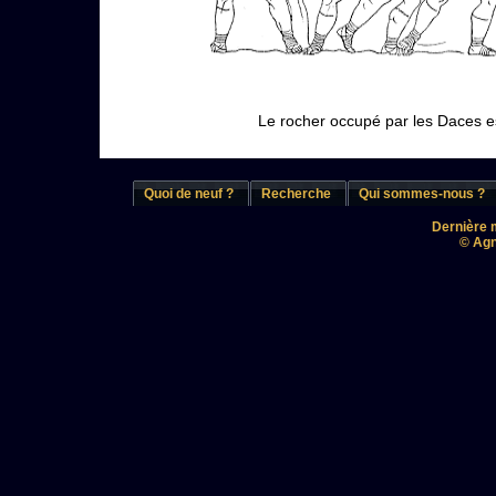
Le rocher occupé par les Daces es
Quoi de neuf ?
Recherche
Qui sommes-nous ?
Dernière m
© Agn