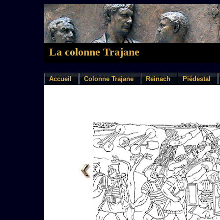
La colonne Trajane
Accueil
Colonne Trajane
Reinach
Piédestal