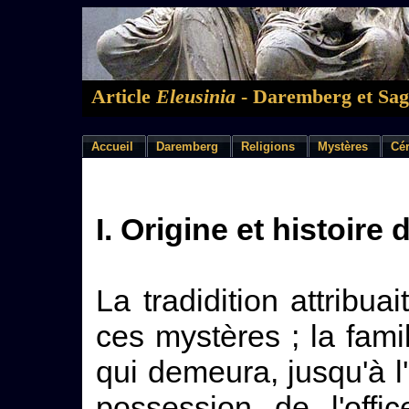
Article
Eleusinia
- Daremberg et Sagl
Accueil
Daremberg
Religions
Mystères
Cé
I. Origine et histoire
La tradidition attribu
ces mystères ; la fami
qui demeura, jusqu'à l
possession de l'offi