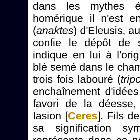
dans les mythes él
homérique il n'est e
(
anaktes
) d'Eleusis, 
confie le dépôt de s
indique en lui à l'ori
blé semé dans le cham
trois fois labouré (
trip
enchaînement d'idées 
favori de la déesse,
Iasion [
Ceres
]. Fils d
sa signification sy