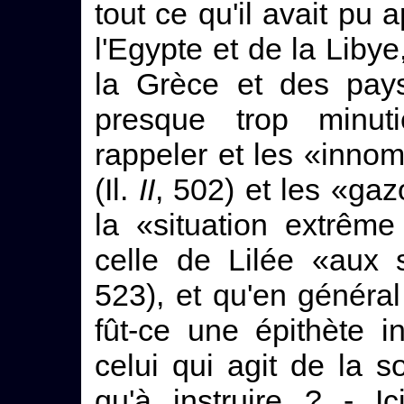
tout ce qu'il avait pu
l'Egypte et de la Liby
la Grèce et des pays
presque trop minuti
rappeler et les «inno
(Il.
II
, 502) et les «gaz
la «situation extrêm
celle de Lilée «aux
523), et qu'en général
fût-ce une épithète i
celui qui agit de la so
qu'à instruire ? - Ic