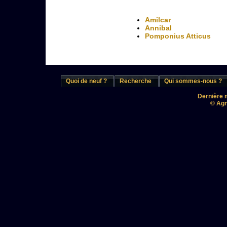
Amilcar
Annibal
Pomponius Atticus
Quoi de neuf ?
Recherche
Qui sommes-nous ?
Dernière m
© Agn