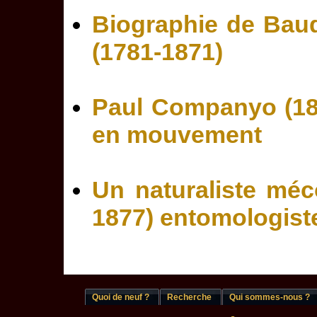
Biographie de Bau
(1781-1871)
Paul Companyo (18
en mouvement
Un naturaliste méco
1877) entomologist
Quoi de neuf ?
Recherche
Qui sommes-nous ?