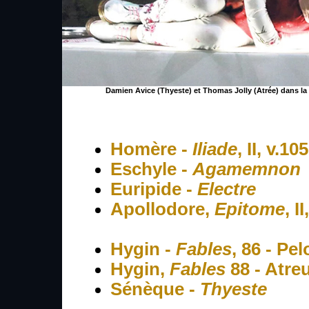
Damien Avice (Thyeste) et Thomas Jolly (Atrée) dans l
Homère -
Iliade
, II, v.10
Eschyle -
Agamemnon
Euripide -
Electre
Apollodore,
Epitome
, I
Hygin -
Fables
, 86 - Pe
Hygin,
Fables
88 - Atre
Sénèque -
Thyeste