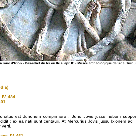
a roue d'Ixion - Bas-relief du Ier ou IIe s. apr.JC - Musée archeologique de Side, Turqu
edia)
, IV, 484
 601
s conatus est Junonem comprimere : Juno Jovis jussu nubem suppos
dit ; ex ea nati sunt centauri. At Mercurius Jovis jussu Ixionem ad in
 verti.
ses
, IV, 461