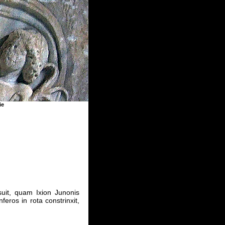
ie
uit, quam Ixion Junonis
feros in rota constrinxit,