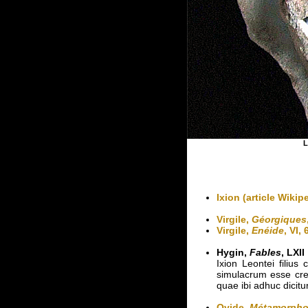
L
Ixion (article Wikip
Virgile,
Géorgiques
Virgile,
Enéide
, VI,
Hygin,
Fables
, LXII
Ixion Leontei filiu
simulacrum esse credi
quae ibi adhuc dicitur
Ovide,
Métamorpho