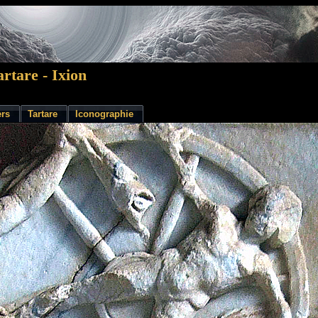
rtare - Ixion
ers
Tartare
Iconographie