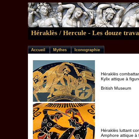
Héraklès / Hercule - Les douze trava
Accueil
Mythes
Iconographie
Héraklès combatta
Kylix attique à fig
British Museum
Héraklès luttant c
Amphore attique à f