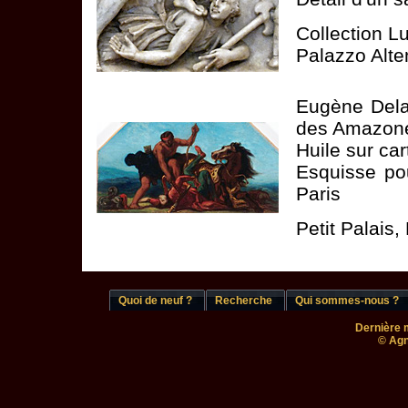
Collection L
Palazzo Alt
Eugène Delac
des Amazon
Huile sur ca
Esquisse pou
Paris
Petit Palais
Quoi de neuf ?
Recherche
Qui sommes-nous ?
Dernière m
© Agn