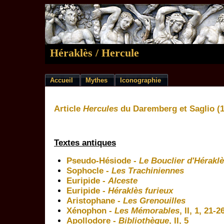
Héraklès / Hercule
Accueil
Mythes
Iconographie
Article
Hercules
du Daremberg et Saglio (
Textes antiques
Pseudo-Hésiode -
Le Bouclier d'Hérakl
Sophocle -
Les Trachiniennes
Euripide -
Alceste
Euripide -
Héraklès furieux
Aristophane -
Les Grenouilles
Xénophon -
Les Mémorables
, II, 1, 21-2
Apollodore -
Bibliothèque
, II, 5