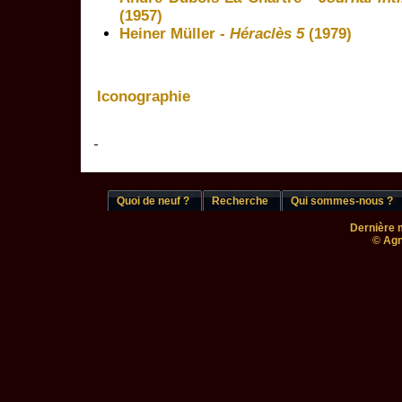
(1957)
Heiner Müller -
Héraclès 5
(1979)
Iconographie
Quoi de neuf ?
Recherche
Qui sommes-nous ?
Dernière m
© Agn