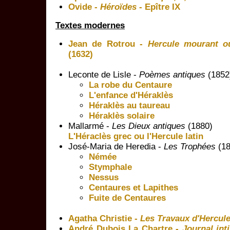
Ovide -
Héroïdes
- Epître IX
Textes modernes
Jean de Rotrou -
Hercule mourant ou
(1632)
Leconte de Lisle -
Poèmes antiques
(1852
La robe du Centaure
L'enfance d'Héraklès
Héraklès au taureau
Héraklès solaire
Mallarmé -
Les Dieux antiques
(1880)
L'Héraclès grec ou l'Hercule latin
José-Maria de Heredia -
Les Trophées
(18
Némée
Stymphale
Nessus
Centaures et Lapithes
Fuite de Centaures
Agatha Christie -
Les Travaux d'Hercul
André Dubois La Chartre -
Journal int