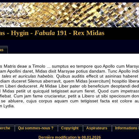
s - Hygin -
Fabula
191 - Rex Midas
as
us Matris deae a Timolo ... sumptus eo tempore quo Apollo cum Marsya v
am Apollini daret, Midas dixit Marsyae potius dandam. Tunc Apollo indi
, tales et auriculas habebis
. Quibus auditis effecit ut asininas haber
diam duceret Silenus aberravit, quem Midas [exercitum] hospitio liber
um Liberi deduceret. At Midae Liber pater ob beneficium deoptandi dedi
d Midas petiit ut quicquid tetigisset aurum fieret. Quod cum impetrass
 fiebat. Cum jam fame cruciaretur, petit a Libero ut sibi speciosum do
lo se abluere, cujus corpus aquam cum tetigisset facta est colore 
n Lydia.
erche
Qui sommes-nous ?
Copyright
Aspirateurs
Informations 
Dernière modification le 08.01.2026