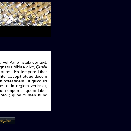
el Pane fistula certavit.
gnatus Midae dixit,
Quale
et aures. Eo tempore Liber
aliter accepit atque ducem
t potestatem, ut quicquid
et et in regiam venisset,
num eriperet ; quem Liber
aureo ; quod flumen nunc
légales