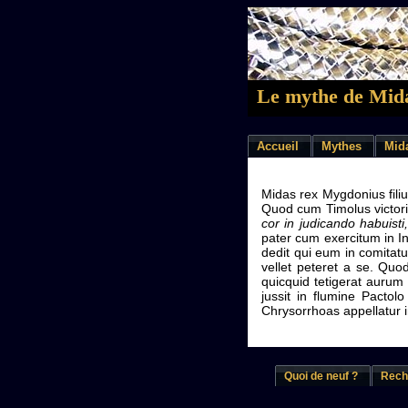
Le mythe de Mida
Accueil
Mythes
Mid
Midas rex Mygdonius fili
Quod cum Timolus victori
cor in judicando habuisti
pater cum exercitum in In
dedit qui eum in comitat
vellet peteret a se. Quo
quicquid tetigerat aurum
jussit in flumine Pacto
Chrysorrhoas appellatur i
Quoi de neuf ?
Rech