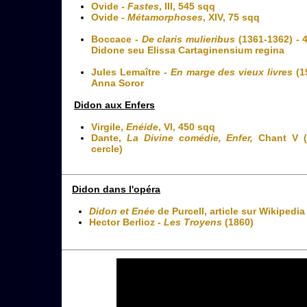
Ovide -
Fastes
, III, 545 sqq
Ovide -
Métamorphoses
, XIV, 75 sqq
Boccace -
De claris mulieribus
(1361-1362) - 
Didone seu Elissa Cartaginensium regina
Jules Lemaître -
En marge des vieux livres
(1
Anna Soror
Didon aux Enfers
Virgile,
Enéide
, VI, 450 sqq
Dante,
La Divine comédie, Enfer,
Chant V 
cercle)
Didon dans l'opéra
Didon et Enée
de Purcell, article sur Wikipedia
Hector Berlioz -
Les Troyens
(1860)