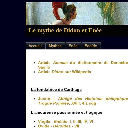
Le mythe de Didon et Enée
Accueil
Mythes
Enée
Enéide
Article
Aeneas
du dictionnaire de Darembe
Saglio
Article
Didon
sur Wikipedia
La fondatrice de Carthage
Justin -
Abrégé des Histoires philippiqu
Trogue Pompée
, XVIII, 4.1 sqq
L'amoureuse passionnée et tragique
Virgile -
Enéide
, I
,
II
,
III
,
IV
,
VI
Ovide -
Héroïdes
- VII