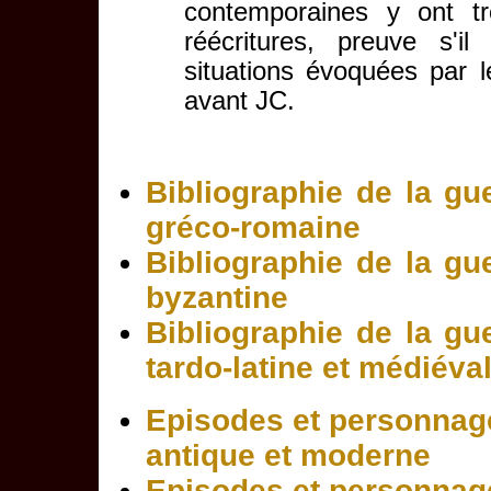
contemporaines y ont tr
réécritures, preuve s'il
situations évoquées par l
avant JC.
Bibliographie de la gue
gréco-romaine
Bibliographie de la gue
byzantine
Bibliographie de la gue
tardo-latine et médiéva
Episodes et personnages
antique et moderne
Episodes et personnages