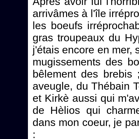
Après avoir fui l'horri
arrivâmes à l'île irrépr
les boeufs irréprochab
gras troupeaux du Hy
j'étais encore en mer, s
mugissements des boe
bêlement des brebis ;
aveugle, du Thébain Tei
et Kirkè aussi qui m'av
de Hèlios qui charme
dans mon coeur, je pa
: