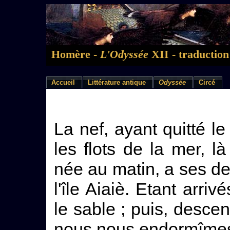
Homère -
L'Odyssée
XII - traduction
Accueil
Littérature antique
Odyssée
Circé
La nef, ayant quitté l
les flots de la mer, l
née au matin, a ses d
l'île Aiaiè. Etant arriv
le sable ; puis, descen
nous nous endormîmes 