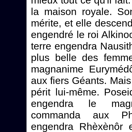
mieux tout ce qu'il fai
la maison royale. So
mérite, et elle desce
engendré le roi Alkino
terre engendra Nausit
plus belle des femme
magnanime Eurymédô
aux fiers Géants. Mais 
périt lui-même. Poseid
engendra le magn
commanda aux Pha
engendra Rhèxènôr et