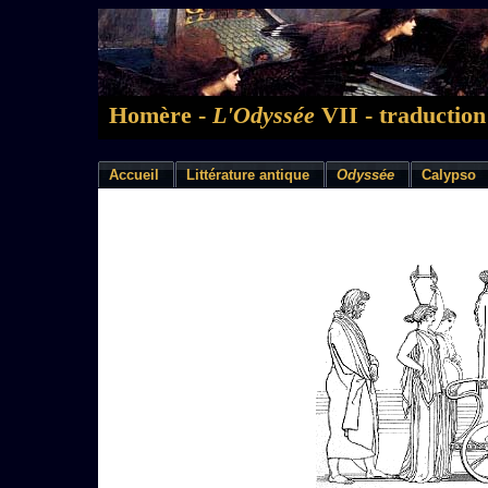
Homère -
L'Odyssée
VII - traduction
Accueil
Littérature antique
Odyssée
Calypso