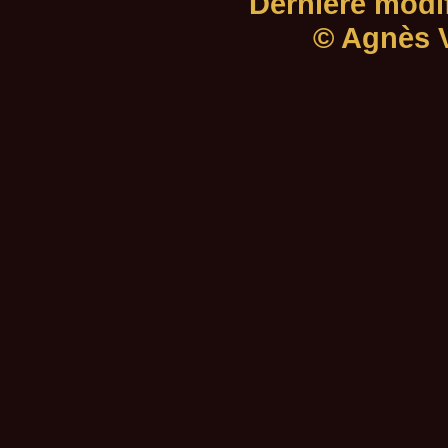
Dernière modif
© Agnès V