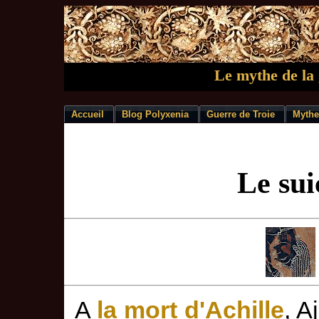
Le mythe de la 
Accueil
Blog Polyxenia
Guerre de Troie
Mythe
Le sui
A
la mort d'Achille
, A