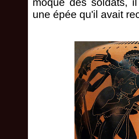
moqué des soldats, il
une épée qu'il avait re