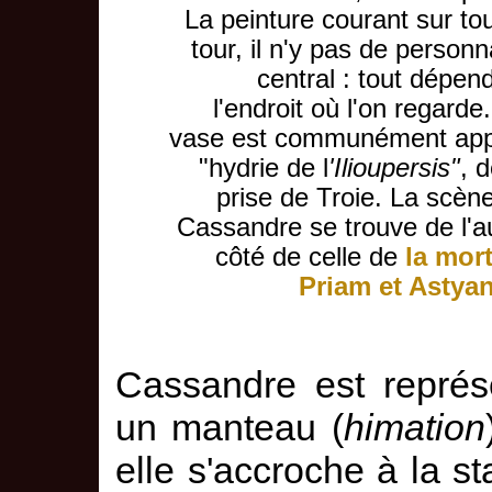
La peinture courant sur tou
tour, il n'y pas de person
central : tout dépen
l'endroit où l'on regarde
vase est communément app
"hydrie de l
'Ilioupersis"
, d
prise de Troie. La scèn
Cassandre se trouve de l'a
côté de celle de
la mor
Priam et Astya
Cassandre est représ
un manteau (
himation
elle s'accroche à la st