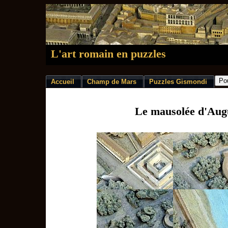
L'art romain en puzzles
Accueil
Champ de Mars
Puzzles Gismondi
Le mausolée d'Aug