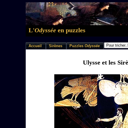
L'
Odyssée
en puzzles
Accueil
Sirènes
Puzzles
Odyssée
Ulysse et les Sir