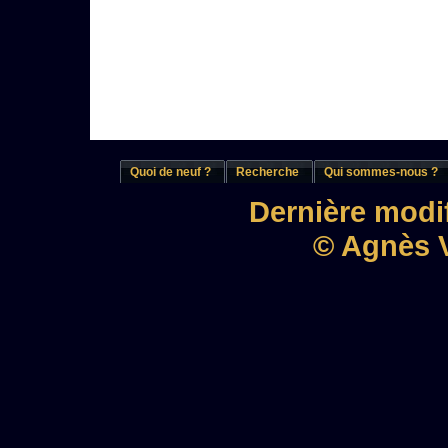
Quoi de neuf ?
Recherche
Qui sommes-nous ?
Dernière modif
© Agnès V