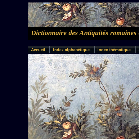
Dictionnaire des Antiquités romaines 
Accueil
Index alphabétique
Index thématique