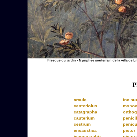
Fresque du jardin - Nymphée souterrain de la villa de Li
P
arcula
incisu
canteriolus
monoc
catagrapha
orthog
cauterium
penici
cestrum
penicu
encaustica
pictor
ichnographia
pictur