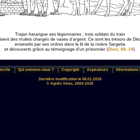
Trajan harangue ses légionnaires ; trois soldats du train
sent des mulets chargés de vases d'argent. Ce sont les trésors de Dé
ensevelis par ses ordres dans le lit de la rivière Sargetia
et découverts grâce au témoignage d'un prisonnier (
Dion, 68, 14
).
erche
Qui sommes-nous ?
Copyright
Aspirateurs
Informations 
Dernière modification le 08.01.2026
© Agnès Vinas, 2004-2026