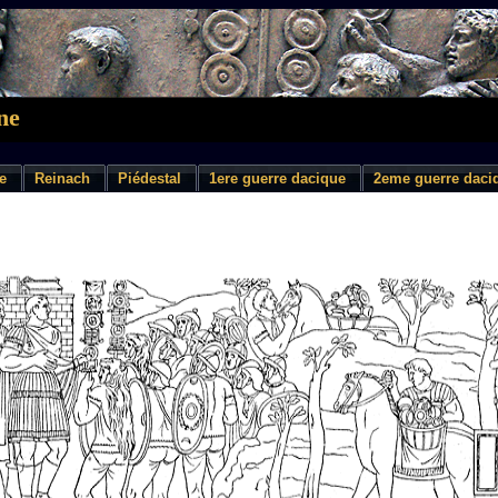
ne
e
Reinach
Piédestal
1ere guerre dacique
2eme guerre daci