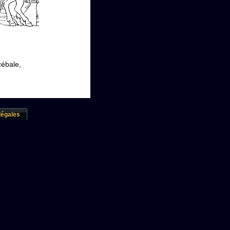
cébale,
légales