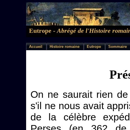
Eutrope -
Abrégé de l'Histoire romai
Accueil
Histoire romaine
Eutrope
Sommaire
Pré
On ne saurait rien de 
s'il ne nous avait appri
de la célèbre expédi
Perses (en 362 de 