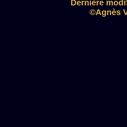
Dernière modif
©Agnès V