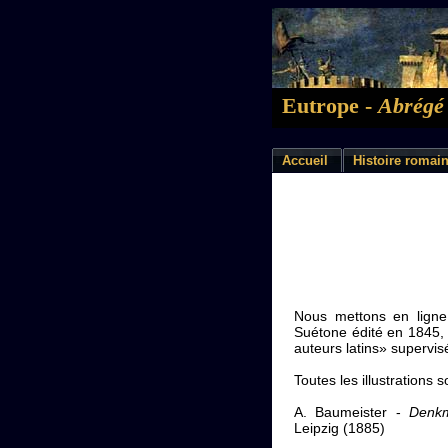
Eutrope -
Abrégé 
Accueil
Histoire romai
Nous mettons en ligne 
Suétone édité en 1845, 
auteurs latins» supervis
Toutes les illustrations 
A. Baumeister -
Denkm
Leipzig (1885)