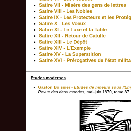
Satire VII - Misère des gens de lettres
Satire VIII - Les Nobles
Satire IX - Les Protecteurs et les Prot
Satire X - Les Voeux
Satire XI - Le Luxe et la Table
Satire XII - Retour de Catulle
Satire XIII - Le Dépôt
Satire XIV - L'Exemple
Satire XV - La Superstition
Satire XVI - Prérogatives de l'état milit
Etudes modernes
Gaston Boissier -
Etudes de moeurs sous l'Em
Revue des deux mondes
, mai-juin 1870, tome 87