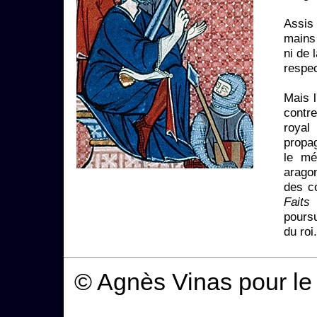
Assis 
mains 
ni de 
respec
Mais l
contre
royal
propag
le mé
aragon
des c
Faits
i
poursu
du roi.
© Agnès Vinas pour le 