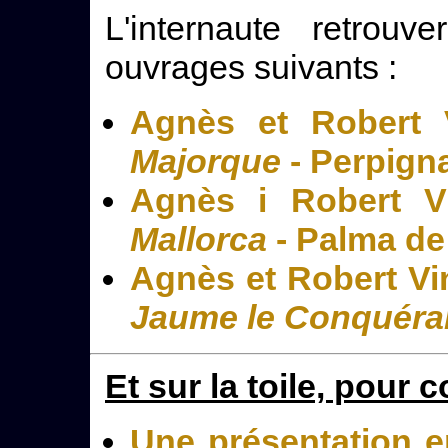
L'internaute retrou
ouvrages suivants :
Agnès et Robert
Majorque
- Perpign
Agnès i Robert 
Mallorca
- Palma de
Agnès et Robert Vi
Jaume le Conquéra
Et sur la toile, pour 
Une présentation e