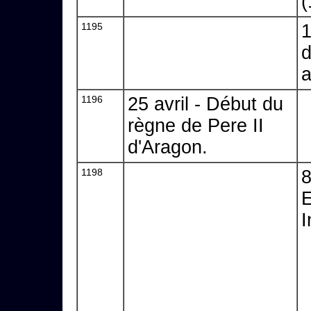
(
1195
1
d
a
1196
25 avril - Début du
règne de Pere II
d'Aragon.
1198
8
E
I