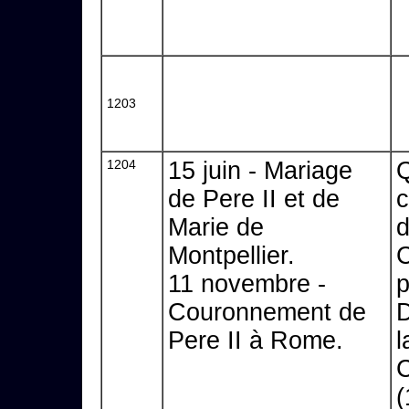
1203
1204
15 juin - Mariage
Q
de Pere II et de
c
Marie de
Montpellier.
C
11 novembre -
p
Couronnement de
D
Pere II à Rome.
l
C
(