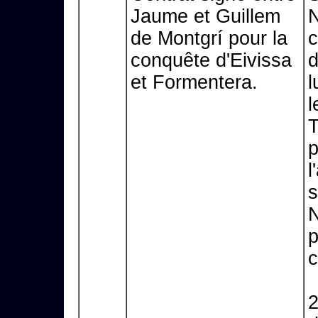
Jaume et Guillem
N
de Montgrí pour la
c
conquête d'Eivissa
et Formentera.
l
l
T
p
l
s
N
p
c
2