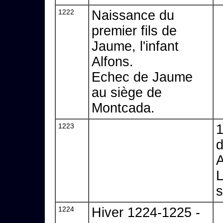
1222
Naissance du
premier fils de
Jaume, l'infant
Alfons.
Echec de Jaume
au siège de
Montcada.
1223
1
d
A
L
s
1224
Hiver 1224-1225 -