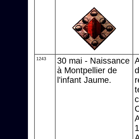
1243
30 mai - Naissance
A
à Montpellier de
d
l'infant Jaume.
r
t
c
C
A
1
A