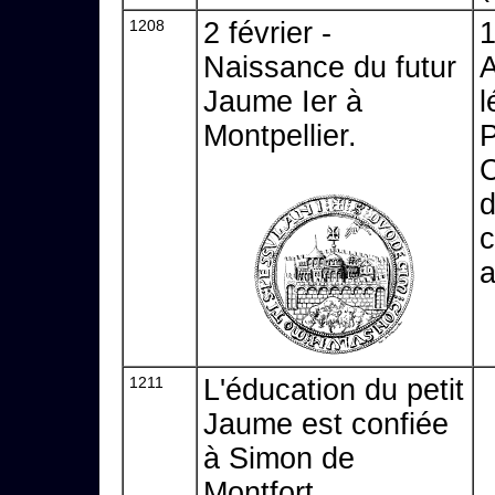
1208
2 février -
1
Naissance du futur
A
Jaume Ier à
l
Montpellier.
P
C
d
c
a
1211
L'éducation du petit
Jaume est confiée
à Simon de
Montfort.