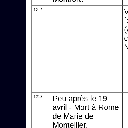
1212
V
f
(
c
N
1213
Peu après le 19
avril - Mort à Rome
de Marie de
Montellier.