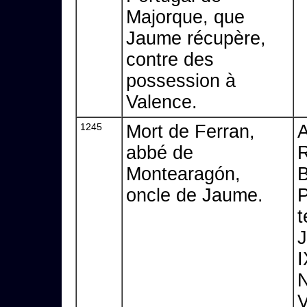
Majorque, que
Jaume récupère,
contre des
possession à
Valence.
1245
Mort de Ferran,
A
abbé de
Montearagón,
B
oncle de Jaume.
P
t
J
I