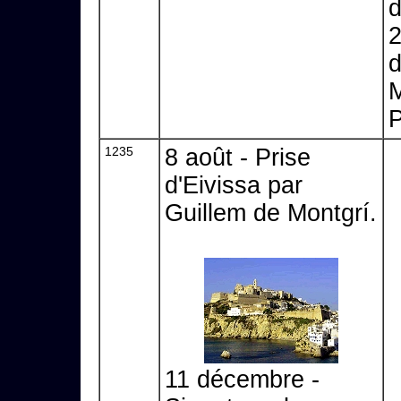
d
2
d
M
P
1235
8 août - Prise
d'Eivissa par
Guillem de Montgrí.
11 décembre -