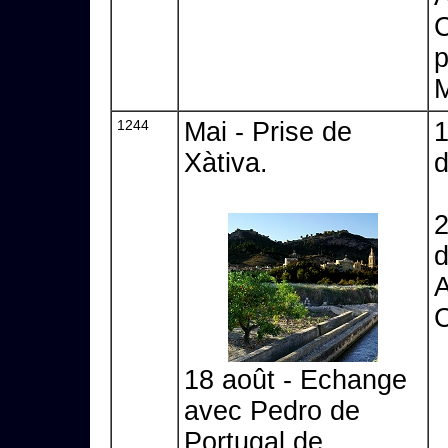
C
p
M
1244
Mai - Prise de
1
Xàtiva.
d
2
d
A
C
18 août - Echange
avec Pedro de
Portugal de