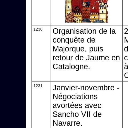
1230
Organisation de la
2
conquête de
M
Majorque, puis
d
retour de Jaume en
c
Catalogne.
à
C
1231
Janvier-novembre -
Négociations
avortées avec
Sancho VII de
Navarre.