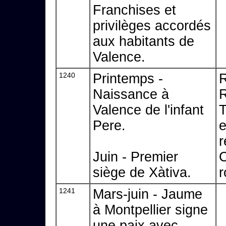
Franchises et
privilèges accordés
aux habitants de
Valence.
1240
Printemps -
R
Naissance à
Valence de l'infant
T
Pere.
e
r
Juin - Premier
siège de Xàtiva.
r
1241
Mars-juin - Jaume
à Montpellier signe
une paix avec