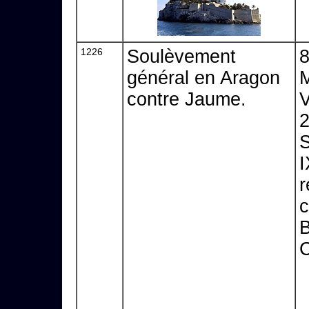
1226
Soulèvement
8
général en Aragon
M
contre Jaume.
V
2
S
I
r
c
B
C