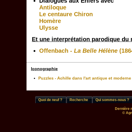
Dialogues aux Enfers avec
Antiloque
Le centaure Chiron
Homère
Ulysse
Et une interprétation parodique du 
Offenbach -
La Belle Hélène
(186
Iconographie
Puzzles - Achille dans l'art antique et moderne
Quoi de neuf ?
Recherche
Qui sommes-nous ?
Dernière m
© Agn