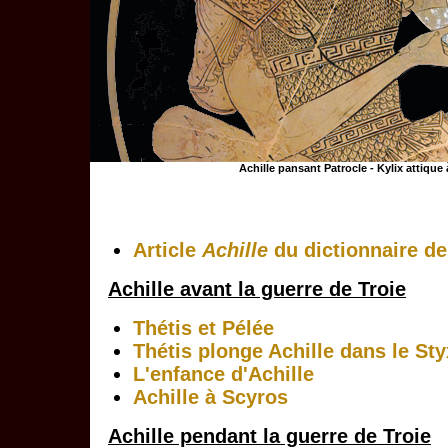
Achille pansant Patrocle - Kylix attique
Article
Achille
du dictionnaire de
Achille avant la guerre de Troie
Thétis et Pélée
Thétis plonge Achille dans le Sty
L'enfance d'Achille
Achille à Scyros
Achille pendant la guerre de Troie