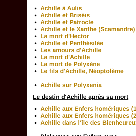
Achille à Aulis
Achille et Briséis
Achille et Patrocle
Achille et le Xanthe (Scamandre)
La mort d'Hector
Achille et Penthésilée
Les amours d'Achille
La mort d'Achille
La mort de Polyxène
Le fils d'Achille, Néoptolème
Achille sur Polyxenia
Le destin d'Achille après sa mort
Achille aux Enfers homériques (1
Achille aux Enfers homériques (2
Achille dans l'île des Bienheureu