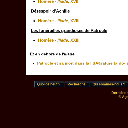
Homère -
Iliade
, XVII
Désespoir d'Achille
Homère -
Iliade
, XVIII
Les funérailles grandioses de Patrocle
Homère -
Iliade
, XXIII
Et en dehors de l'
Iliade
Patrocle et sa mort dans la littÃ©rature tardo
Quoi de neuf ?
Recherche
Qui sommes-nous ?
Dernière m
© Agn