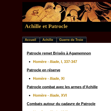
Achille et Patrocle
Accueil
Achille
Guerre de Troie
Patrocle remet Briséis à Agamemnon
Homère -
Iliade
, I, 337-347
Patrocle en réserve
Homère -
Iliade
, XI
Patrocle combat avec les armes d'Achille
Homère -
Iliade
, XVI
Combats autour du cadavre de Patrocle