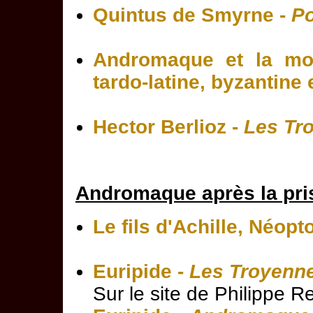
Quintus de Smyrne -
P
Andromaque et la mort
tardo-latine, byzantine
Hector Berlioz -
Les Tr
Andromaque après la pris
Le fils d'Achille, Néop
Euripide -
Les Troyenn
Sur le site de Philippe 