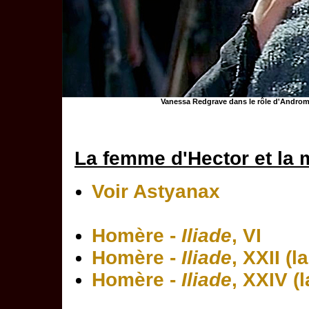
Vanessa Redgrave dans le rôle d'Androm
La femme d'Hector et la 
Voir Astyanax
Homère -
Iliade
, VI
Homère -
Iliade
, XXII (l
Homère -
Iliade
, XXIV (