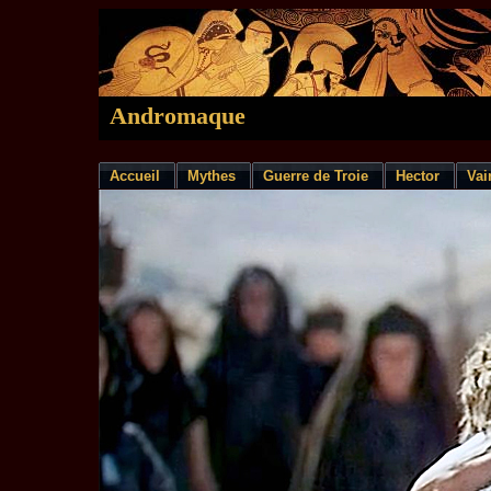
Andromaque
Accueil
Mythes
Guerre de Troie
Hector
Vai