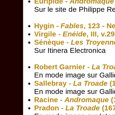
Euripide -
Andromaque
Sur le site de Philippe 
Hygin -
Fables
, 123 - 
Virgile -
Enéide
, III, v.
Sénèque -
Les Troyenn
Sur Itinera Electronica
Robert Garnier -
La Tro
En mode image sur Galli
Sallebray -
La Troade
(
En mode image sur Galli
Racine -
Andromaque
(
Pradon -
La Troade
(16