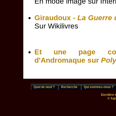
En mode image sur Inter
Giraudoux -
La Guerre d
Sur Wikilivres
Et une page cons
d'Andromaque sur
Pol
Quoi de neuf ?
Recherche
Qui sommes-nous ?
Dernière m
© Agn