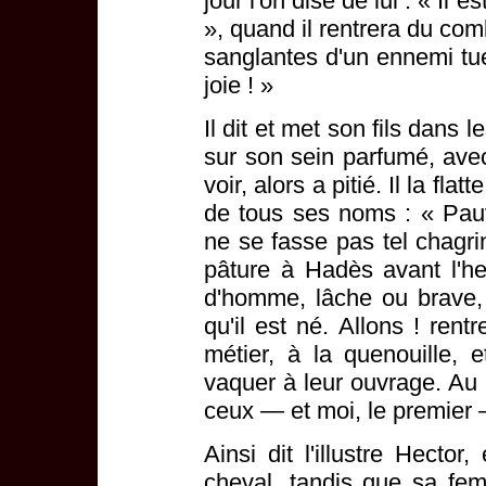
jour l'on dise de lui : « Il 
», quand il rentrera du com
sanglantes d'un ennemi tué
joie ! »
Il dit et met son fils dans 
sur son sein parfumé, avec
voir, alors a pitié. Il la flat
de tous ses noms : « Pauvr
ne se fasse pas tel chagri
pâture à Hadès avant l'heu
d'homme, lâche ou brave,
qu'il est né. Allons ! rent
métier, à la quenouille,
vaquer à leur ouvrage. Au
ceux — et moi, le premier —
Ainsi dit l'illustre Hecto
cheval, tandis que sa fem