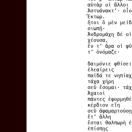
αὐτὰρ οἱ ἄλλοι
Ἀστυάνακτ’· οἶο
Ἕκτωρ.
ἤτοι ὃ μὲν μείδ
σιωπῇ·
Ἀνδρομάχη δέ οἱ
χέουσα,
ἔν τ’ ἄρα οἱ φῦ
τ’ ὀνόμαζε·
δαιμόνιε φθίσει
ἐλεαίρεις
παῖδά τε νηπίαχ
τάχα χήρη
σεῦ ἔσομαι· τάχ
Ἀχαιοὶ
πάντες ἐφορμηθέ
κέρδιον εἴη
σεῦ ἀφαμαρτούσῃ
ἔτ’ ἄλλη
ἔσται θαλπωρὴ ἐ
ἐπίσπῃς