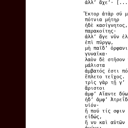
ἀλλ’ ἄχε’· [...
Ἕκτορ ἀτὰρ σύ μ
πότνια μήτηρ
ἠδὲ κασίγνητος,
παρακοίτης·
ἀλλ’ ἄγε νῦν ἐλ
ἐπὶ πύργῳ,
μὴ παῖδ’ ὀρφανι
γυναῖκα·
λαὸν δὲ στῆσον 
μάλιστα
ἀμβατός ἐστι πό
ἔπλετο τεῖχος.
τρὶς γὰρ τῇ γ’ 
ἄριστοι
ἀμφ’ Αἴαντε δύω
ἠδ’ ἀμφ’ Ἀτρεΐδ
υἱόν·
ἤ πού τίς σφιν 
εἰδώς,
ἤ νυ καὶ αὐτῶν 