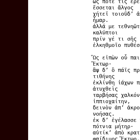
ὥς ποτέ τις ἐρέ
ἔσσεται ἄλγος
χήτεϊ τοιοῦδ’ ἀ
ἦμαρ.
ἀλλά με τεθνηῶτ
καλύπτοι
πρίν γέ τι σῆς 
ἑλκηθμοῖο πυθέσ
Ὣς εἰπὼν οὗ παι
Ἕκτωρ·
ἂψ δ’ ὃ πάϊς πρ
τιθήνης
ἐκλίνθη ἰάχων π
ἀτυχθεὶς
ταρβήσας χαλκόν
ἱππιοχαίτην,
δεινὸν ἀπ’ ἀκρο
νοήσας.
ἐκ δ’ ἐγέλασσε 
πότνια μήτηρ·
αὐτίκ’ ἀπὸ κρατ
φαίδιμος Ἕκτωρ,