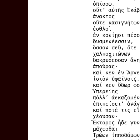
ὀπίσσω,
οὔτ’ αὐτῆς Ἑκάβ
ἄνακτος
οὔτε κασιγνήτων
ἐσθλοὶ
ἐν κονίῃσι πέσο
δυσμενέεσσιν,
ὅσσον σεῦ, ὅτε 
χαλκοχιτώνων
δακρυόεσσαν ἄγη
ἀπούρας·
καί κεν ἐν Ἄργε
ἱστὸν ὑφαίνοις,
καί κεν ὕδωρ φο
Ὑπερείης
πόλλ’ ἀεκαζομέν
ἐπικείσετ’ ἀνάγ
καί ποτέ τις εἴ
χέουσαν·
Ἕκτορος ἧδε γυν
μάχεσθαι
Τρώων ἱπποδάμων