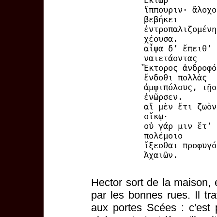
Ἕκτωρ
ἵππουριν· ἄλοχο
βεβήκει
ἐντροπαλιζομένη
χέουσα.
αἶψα δ’ ἔπειθ’ 
ναιετάοντας
Ἕκτορος ἀνδροφό
ἔνδοθι πολλὰς
ἀμφιπόλους, τῇσ
ἐνῶρσεν.
αἳ μὲν ἔτι ζωὸν
οἴκῳ·
οὐ γάρ μιν ἔτ’ 
πολέμοιο
ἵξεσθαι προφυγό
Ἀχαιῶν.
Hector sort de la maison, 
par les bonnes rues. Il tra
aux portes Scées : c'est 