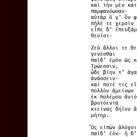
καὶ τὴν μὲν κατ
παμφανόωσαν·
αὐτὰρ ὅ γ’ ὃν φ
πῆλέ τε χερσὶν
εἶπε δ’ ἐπευξάμ
θεοῖσι·
Ζεῦ ἄλλοι τε θε
γενέσθαι
παῖδ’ ἐμὸν ὡς κ
Τρώεσσιν,
ὧδε βίην τ’ ἀγα
ἀνάσσειν·
καί ποτέ τις εἴ
πολλὸν ἀμείνων
ἐκ πολέμου ἀνιό
βροτόεντα
κτείνας δήϊον ἄ
μήτηρ.
Ὣς εἰπὼν ἀλόχοι
παῖδ’ ἑόν· ἣ δ’