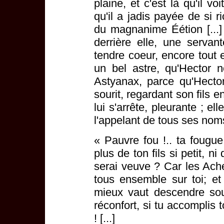
plaine, et c'est là qu'il v
qu'il a jadis payée de si r
du magnanime Éétion [...] 
derrière elle, une servan
tendre coeur, encore tout en
un bel astre, qu'Hector 
Astyanax, parce qu'Hector
sourit, regardant son fils
lui s'arrête, pleurante ; ell
l'appelant de tous ses nom
« Pauvre fou !.. ta fougue
plus de ton fils si petit, n
serai veuve ? Car les Aché
tous ensemble sur toi; et 
mieux vaut descendre sou
réconfort, si tu accomplis 
! [...]