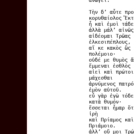
ἀνώγει.
Τὴν δ’ αὖτε προ
κορυθαίολος Ἕκτ
ἦ καὶ ἐμοὶ τάδε
ἀλλὰ μάλ’ αἰνῶς
αἰδέομαι Τρῶας 
ἑλκεσιπέπλους,
αἴ κε κακὸς ὣς 
πολέμοιο·
οὐδέ με θυμὸς ἄ
ἔμμεναι ἐσθλὸς
αἰεὶ καὶ πρώτοι
μάχεσθαι
ἀρνύμενος πατρό
ἐμὸν αὐτοῦ.
εὖ γὰρ ἐγὼ τόδε
κατὰ θυμόν·
ἔσσεται ἦμαρ ὅτ
ἱρὴ
καὶ Πρίαμος καὶ
Πριάμοιο.
ἀλλ’ οὔ μοι Τρώ