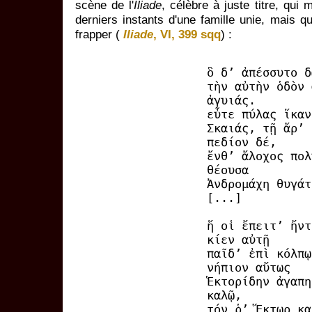
scène de l'
Iliade
, célèbre à juste titre, qui
derniers instants d'une famille unie, mais q
frapper (
Iliade
, VI, 399 sqq
) :
ὃ δ’ ἀπέσσυτο δ
τὴν αὐτὴν ὁδὸν 
ἀγυιάς.
εὖτε πύλας ἵκαν
Σκαιάς, τῇ ἄρ’ 
πεδίον δέ,
ἔνθ’ ἄλοχος πολ
θέουσα
Ἀνδρομάχη θυγάτ
[...]
ἥ οἱ ἔπειτ’ ἤντ
κίεν αὐτῇ
παῖδ’ ἐπὶ κόλπῳ
νήπιον αὔτως
Ἑκτορίδην ἀγαπη
καλῷ,
τόν ῥ’ Ἕκτωρ κα