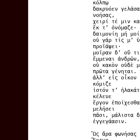
κόλπῳ
δακρυόεν γελάσα
νοήσας,
χειρί τέ μιν κα
ἔκ τ’ ὀνόμαζε·
δαιμονίη μή μοί
οὐ γάρ τίς μ’ ὑ
προϊάψει·
μοῖραν δ’ οὔ τι
ἔμμεναι ἀνδρῶν,
οὐ κακὸν οὐδὲ μ
πρῶτα γένηται.
ἀλλ’ εἰς οἶκον 
κόμιζε
ἱστόν τ’ ἠλακάτ
κέλευε
ἔργον ἐποίχεσθα
μελήσει
πᾶσι, μάλιστα δ
ἐγγεγάασιν.
Ὣς ἄρα φωνήσας 