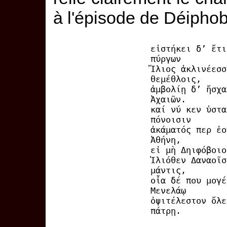
à l'épisode de Déiphob
εἱστήκει δ’ ἔτι
πύργων
Ἴλιος ἀκλινέεσσ
θεμέθλοις,
ἀμβολίῃ δ’ ἤσχα
Ἀχαιῶν.
καί νύ κεν ὑστα
πόνοισιν
ἀκάματός περ ἐο
Ἀθήνη,
εἰ μὴ Δηιφόβοιο
Ἰλιόθεν Δαναοῖσ
μάντις,
οἷα δέ που μογέ
Μενελάῳ
ὀψιτέλεστον ὄλε
πάτρῃ.