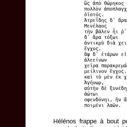
ὣς ἀπὸ θώρηκος 
πολλὸν ἀποπλαγχ
ὀϊστός.
Ἀτρεΐδης δ᾽ ἄρα
Μενέλαος
τὴν βάλεν ἧι ῥ᾽
δ᾽ ἄρα τόξωι
ἀντικρὺ διὰ χει
ἔγχος.
ἂψ δ᾽ ἑτάρων εἰ
ἀλεείνων
χεῖρα παρακρεμά
μείλινον ἔγχος.
καὶ τὸ μὲν ἐκ χ
Ἀγήνωρ,
αὐτὴν δὲ ξυνέδη
ἀώτωι
σφενδόνηι, ἣν ἄ
ποιμένι λαῶν.
Hélénos frappe à bout po