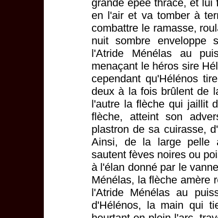
grande épée thrace, et lui 
en l'air et va tomber à t
combattre le ramasse, roul
nuit sombre enveloppe s
l'Atride Ménélas au puis
menaçant le héros sire Hél
cependant qu'Hélénos tire
deux à la fois brûlent de l
l'autre la flèche qui jailli
flèche, atteint son adver
plastron de sa cuirasse, d'
Ainsi, de la large pelle
sautent fèves noires ou poi
à l'élan donné par le vanne
Ménélas, la flèche amère rej
l'Atride Ménélas au puis
d'Hélénos, la main qui ti
heurtant en plein l'arc, tr