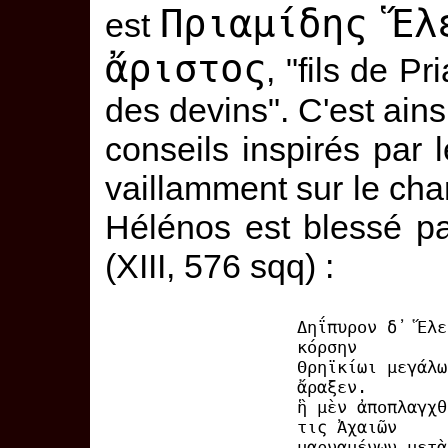
Πριαμίδης Ἕλ
est
ἄριστος
, "fils de P
des devins". C'est ains
conseils inspirés par 
vaillamment sur le cha
Hélénos est blessé pa
(XIII, 576 sqq) :
Δηΐπυρον δ᾽ Ἕλε
κόρσην
Θρηϊκίωι μεγάλω
ἄραξεν.
ἣ μὲν ἀποπλαγχθ
τις Ἀχαιῶν
μαρναμένων μετὰ