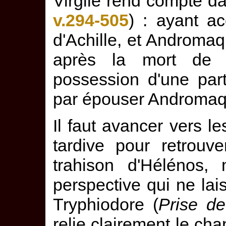
Virgile rend compte dans
v.294-505
) : ayant a
d'Achille, et Andromaque
après la mort de 
possession d'une part
par épouser Andromaq
Il faut avancer vers le
tardive pour retrouv
trahison d'Hélénos,
perspective qui ne lai
Tryphiodore (
Prise de
relie clairement le c