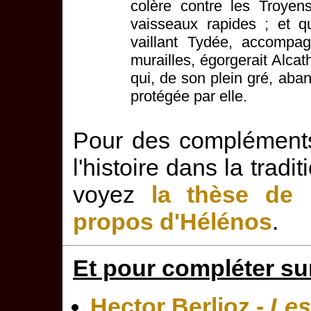
colère contre les Troyens
vaisseaux rapides ; et qu
vaillant Tydée, accompag
murailles, égorgerait Alcat
qui, de son plein gré, aban
protégée par elle.
Pour des compléments 
l'histoire dans la tradi
voyez
la thèse de 
propos d'Hélénos
.
Et pour compléter sur 
Hector Berlioz -
Les