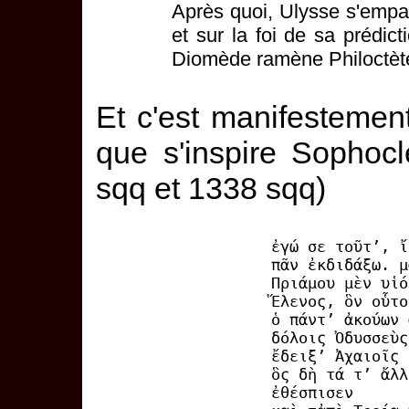
Après quoi, Ulysse s'emp
et sur la foi de sa prédict
Diomède ramène Philoctèt
Et c'est manifestement
que s'inspire Sopho
sqq et 1338 sqq)
ἐγώ σε τοῦτ’, ἴ
πᾶν ἐκδιδάξω. μ
Πριάμου μὲν υἱό
Ἕλενος, ὃν οὗτο
ὁ πάντ’ ἀκούων 
δόλοις Ὀδυσσεὺς
ἔδειξ’ Ἀχαιοῖς 
ὃς δὴ τά τ’ ἄλλ
ἐθέσπισεν