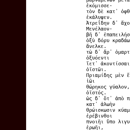
ἐκόμισσε·
τὸν δὲ κατ᾽ ὀφθ
ἐκάλυψεν.
Ἀτρεΐδην δ᾽ ἄχο
Μενέλαον·
βῆ δ᾽ ἐπαπειλήσ
ὀξὺ δόρυ κραδάω
ἄνελκε.
τὼ δ᾽ ἄρ᾽ ὁμαρτ
ὀξυόεντι
ἵετ᾽ ἀκοντίσσαι
ὀϊστῶι.
Πριαμίδης μὲν ἔ
ἰῶι
θώρηκος γύαλον,
ὀϊστός.
ὡς δ᾽ ὅτ᾽ ἀπὸ π
κατ᾽ ἀλωὴν
θρώισκωσιν κύαμ
ἐρέβινθοι
πνοιῆι ὕπο λιγυ
ἐρωῆι,