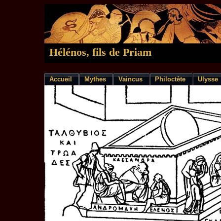
Hélénos, fils de Priam
Accueil
Mythes
Vaincus
Philoctète
Ulysse