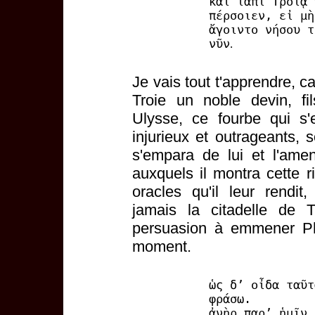
καὶ τἀπὶ Τροίᾳ 
πέρσοιεν, εἰ μὴ
ἄγοιντο νήσου τ
νῦν
.
Je vais tout t'apprendre, ca
Troie un noble devin, f
Ulysse, ce fourbe qui s
injurieux et outrageants, 
s'empara de lui et l'ame
auxquels il montra cette r
oracles qu'il leur rendit
jamais la citadelle de T
persuasion à emmener Phil
moment.
ὡς δ’ οἶδα ταῦτ
φράσω.
ἀνὴρ παρ’ ἡμῖν 