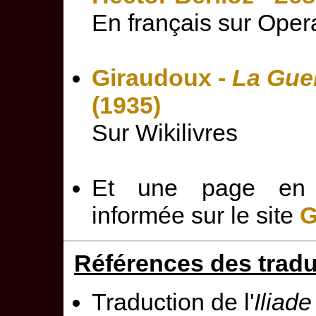
En français sur Ope
Giraudoux -
La Guer
(1935)
Sur Wikilivres
Et une page en a
informée sur le site
G
Références des trad
Traduction de l'
Iliade