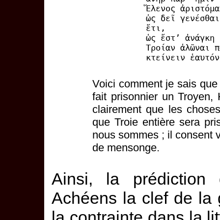
Ἕλενος ἀριστόμα
ὡς δεῖ γενέσθαι
ἔτι,
ὡς ἔστ’ ἀνάγκη 
Τροίαν ἁλῶναι π
κτείνειν ἑαυτόν
Voici comment je sais que t
fait prisonnier un Troyen,
clairement que les choses 
que Troie entière sera pr
nous sommes ; il consent vo
de mensonge.
Ainsi, la prédictio
Achéens la clef de la 
la contrainte
dans la li