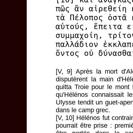
πῶς ἂν αἱρεθείη 
τὰ Πέλοπος ὀστᾶ 
αὐτούς, ἔπειτα ε
συμμαχοίη, τρίτο
παλλάδιον ἐκκλαπ
ὄντος οὐ δύνασθα
[V, 9] Après la mort d'A
disputèrent la main d'Hé
quitta Troie pour le mon
qu'Hélénos connaissait le
Ulysse tendit un guet-ape
dans le camp grec.
[V, 10] Hélénos fut contrai
pourrait être prise : prem