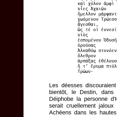
καὶ χόλον ἀμφὶ 
υἷες Ἀχαιῶν
ἤμελλον μάρψαντ
χωόμενον Τρώεσσ
ἄγεσθαι,
ὥς τέ οἱ ἐννεσί
υἱὸς
ἑσπομένου Ὀδυσῆ
ὀρούσας
Ἀλκαθόῳ στονόεν
ὄλεθρον
ἁρπάξας ἐθέλουσ
ἥ τ’ ἔρυμα πτόλ
Τρώων·
Les déesses discouraient
bientôt, le Destin, dans 
Déiphobe la personne d'H
serait cruellement jaloux
Achéens dans les hautes 