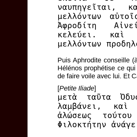
ναυπηγεῖται, 
μελλόντων αὐτοῖ
Ἀφροδίτη Αἰν
κελεύει. καὶ 
μελλόντων προδηλ
Puis Aphrodite conseille (
Hélénos prophétise ce qui
de faire voile avec lui. Et 
[
Petite Iliade
]
μετὰ ταῦτα Ὀδυ
λαμβάνει, καὶ
ἁλώσεως τούτου
Φιλοκτήτην ἀνάγε