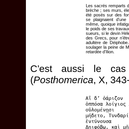
Les sacrés remparts d'
brèche ; ses murs, él
été posés sur des fo
se plaignaient d'une 
même, quoique infatig
le poids de ses travaux,
sueurs, si le devin Hél
des Grecs, pour n'êtr
adultère de Déiphobe.
soulager la peine de Mé
retardée d'Ilion.
C'est aussi le ca
(
Posthomerica
, X, 343
Αἳ δ’ ὀάριζον
ὁππόσα λοίγιος 
οὐλομένῃσι
μήδετο, Τυνδαρί
ἐντύνουσα
Δηιφόβῳ, καὶ μῆ