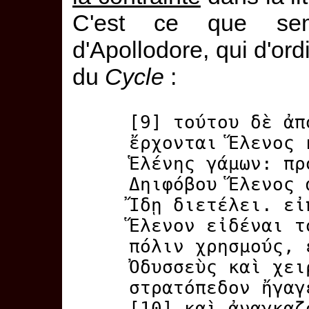
C'est ce que semb
d'Apollodore, qui d'ordi
du
Cycle
:
[9] τούτου δὲ ἀπ
ἔρχονται Ἕλενος 
Ἑλένης γάμων: πρ
Δηιφόβου Ἕλενος 
Ἴδῃ διετέλει. εἰ
Ἕλενον εἰδέναι τ
πόλιν χρησμούς, 
Ὀδυσσεὺς καὶ χει
στρατόπεδον ἤγαγ
[10] καὶ ἀναγκαζ