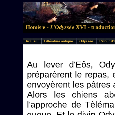
Homère -
L'Odyssée
XVI - traduction
Accueil
Littérature antique
Odyssée
Retour d'
Au lever d'Eôs, Ody
préparèrent le repas, et
envoyèrent les pâtres 
Alors les chiens ab
l'approche de Tèléma
queue. Et le divin Od