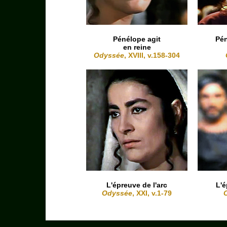
Pénélope agit
Pén
en reine
Odyssée
, XVIII, v.158-304
L'épreuve de l'arc
L'é
Odyssée
, XXI, v.1-79