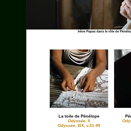
Irène Papas dans le rôle de Pénélo
La toile de Pénélope
Pé
Odyssée
, II
Ody
Odyssée
, XIX, v.51-99