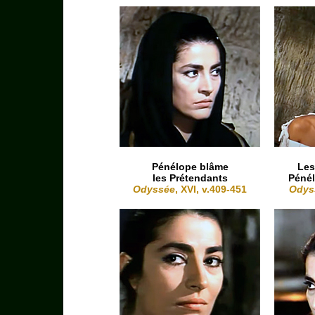
Pénélope blâme
Les
les Prétendants
Péné
Odyssée
, XVI, v.409-451
Odys