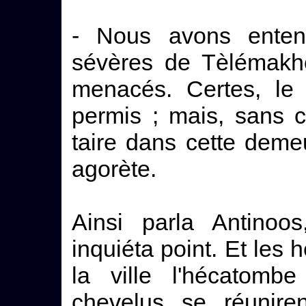
- Nous avons entend
sévères de Tèlémakho
menacés. Certes, le 
permis ; mais, sans ce
taire dans cette demeu
agorète.
Ainsi parla Antinoo
inquiéta point. Et les 
la ville l'hécatomb
chevelus se réunire