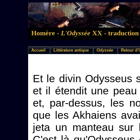
Homère -
L'Odyssée
XX - traduction 
Accueil
Littérature antique
Odyssée
Retour d'
Et le divin Odysseus 
et il étendit une pea
et, par-dessus, les 
que les Akhaiens avaie
jeta un manteau sur l
C'est là qu'Odysseus 