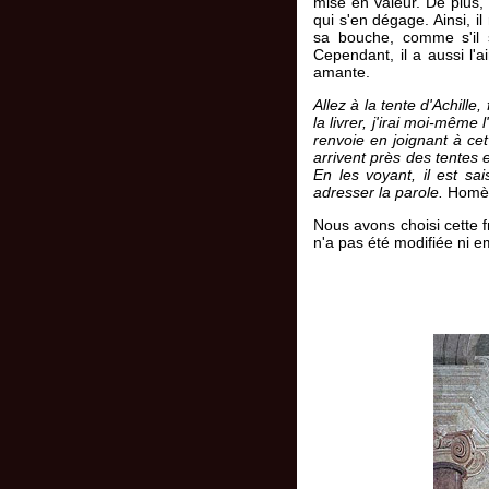
mise en valeur. De plus, 
qui s'en dégage. Ainsi, i
sa bouche, comme s'il s
Cependant, il a aussi l'
amante.
Allez à la tente d'Achille
la livrer, j'irai moi-mêm
renvoie en joignant à ce
arrivent près des tentes 
En les voyant, il est sai
adresser la parole.
Homè
Nous avons choisi cette f
n'a pas été modifiée ni 