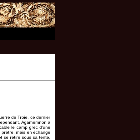
erre de Troie, ce dernier
e. Cependant, Agamemnon a
accable le camp grec d'une
u prêtre, mais en échange
et se retire sous sa tente,