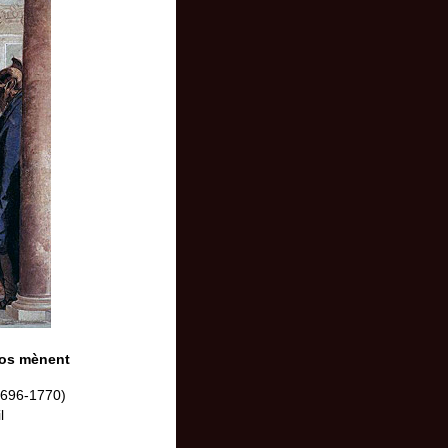
ios mènent
n
1696-1770)
l