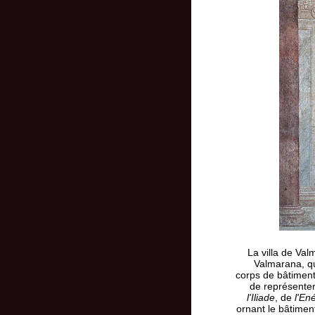
La villa de Va
Valmarana, qu
corps de bâtiments
de représente
l'Iliade
, de
l'En
ornant le bâtimen