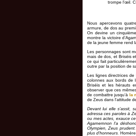
trompe l'œil. 
Nous apercevons quatre
armure, de dos au premier
On devine un cinquième
montre la victoire d’Agam
de la jeune femme rend l
Les personnages sont mo
mais de dos, et Briséis e
ce qui fait particulièreme
outre par la position de 
Les lignes directrices de 
colonnes aux bords de la
Briséis et les hérauts 
observer que ces mêmes te
de combattre jusqu’à
la 
de Zeus dans l'attitude de
Devant lui elle s'assit,
adressa ces paroles à Zeu
ou mes actes, exauce ce v
Agamemnon l'a déshonoré
Olympien, Zeus prudent. 
plus d'honneurs.
Homère