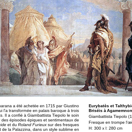
lmarana a été achetée en 1715 par Giustino
Eurybatès et Talthyb
i l'a transformée en palais baroque à trois
Briséis à Agamemno
. Il a confié à Giambattista Tiepolo le soin
Giambattista Tiepolo (
r des épisodes épiques et sentimentaux de
Fresque en trompe l'œi
éide
et du
Roland Furieux
sur des fresques
H: 300 x l: 280 cm
t de la Palazzina, dans un style sublime en