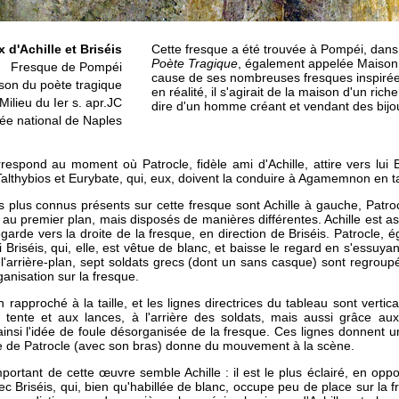
 d'Achille et Briséis
Cette fresque a été trouvée à Pompéi, dan
Poète Tragique
, également appelée Maiso
Fresque de Pompéi
cause de ses nombreuses fresques inspiré
son du poète tragique
en réalité, il s'agirait de la maison d'un riche 
Milieu du Ier s. apr.JC
dire d'un homme créant et vendant des bij
e national de Naples
respond au moment où Patrocle, fidèle ami d'Achille, attire vers lui B
Talthybios et Eurybate, qui, eux, doivent la conduire à Agamemnon en t
 plus connus présents sur cette fresque sont Achille à gauche, Patroc
nt au premier plan, mais disposés de manières différentes. Achille est a
egarde vers la droite de la fresque, en direction de Briséis. Patrocle, 
lui Briséis, qui, elle, est vêtue de blanc, et baisse le regard en s'essuyan
A l'arrière-plan, sept soldats grecs (dont un sans casque) sont regrou
anisation sur la fresque.
n rapproché à la taille, et les lignes directrices du tableau sont verti
 tente et aux lances, à l'arrière des soldats, mais aussi grâce 
ainsi l'idée de foule désorganisée de la fresque. Ces lignes donnent u
te de Patrocle (avec son bras) donne du mouvement à la scène.
ortant de cette œuvre semble Achille : il est le plus éclairé, en oppo
c Briséis, qui, bien qu'habillée de blanc, occupe peu de place sur la 