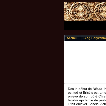
Accueil
Blog Polyxenia
Dès le début de
l'Iliade
, 
est tué et Briséis est a
enlevé de son côté Chrysé
terrible épidémie de pes
il fait enlever Briséis. A