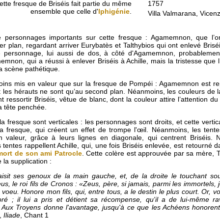
Cette fresque de Briséis fait partie du même
1757
ensemble que celle d'
Iphigénie
.
Villa Valmarana, Vicenza
 personnages importants sur cette fresque : Agamemnon, que l’on 
 plan, regardant arriver Eurybatès et Talthybios qui ont enlevé Briséi
 personnage, lui aussi de dos, à côté d'Agamemnon, probablement
emnon, qui a réussi à enlever Briséis à Achille, mais la tristesse que l’
a scène pathétique.
ins mis en valeur que sur la fresque de Pompéi : Agamemnon est re
t les hérauts ne sont qu’au second plan. Néanmoins, les couleurs de l
nt ressortir Briséis, vêtue de blanc, dont la couleur attire l’attention du
sa tête penchée.
la fresque sont verticales : les personnages sont droits, et cette vertic
 fresque, qui créent un effet de trompe l'œil. Néanmoins, les tentes
en valeur, grâce à leurs lignes en diagonale, qui centrent Briséis
ntes rappellent Achille, qui, une fois Briséis enlevée, est retourné d
mort de son ami Patrocle
. Cette colère est approuvée par sa mère, T
 la supplication :
 saisit ses genoux de la main gauche, et, de la droite le touchant so
s, le roi fils de Cronos : «Zeus, père, si jamais, parmi les immortels, j
oeu. Honore mon fils, qui, entre tous, a le destin le plus court. Or, voi
 ; il lui a pris et détient sa récompense, qu'il a de lui-même r
Aux Troyens donne l'avantage, jusqu'à ce que les Achéens honorent 
,
Iliade
, Chant 1