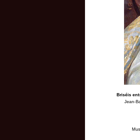
Briséis ent
Jean-Ba
Mus