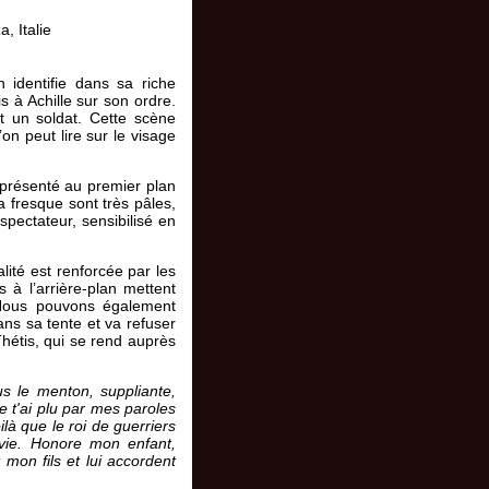
, Italie
identifie dans sa riche
s à Achille sur son ordre.
 un soldat. Cette scène
on peut lire sur le visage
présenté au premier plan
a fresque sont très pâles,
 spectateur, sensibilisé en
alité est renforcée par les
 à l’arrière-plan mettent
. Nous pouvons également
ans sa tente et va refuser
hétis, qui se rend auprès
us le menton, suppliante,
e t'ai plu par mes paroles
là que le roi de guerriers
avie. Honore mon enfant,
mon fils et lui accordent