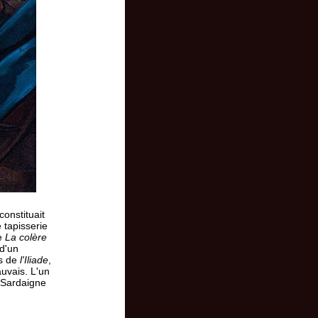
constituait
 tapisserie
ée
La colère
 d'un
es de
l'Iliade
,
uvais. L'un
e Sardaigne