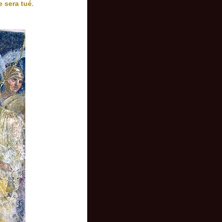
e sera tué
.