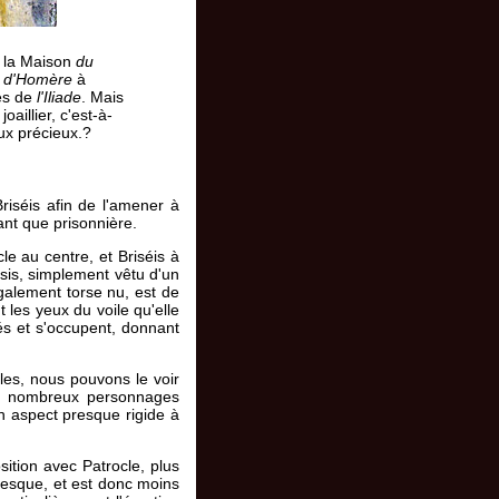
s la Maison
du
n
d'Homère
à
es de
l'Iliade
. Mais
joaillier, c'est-à-
oux précieux.?
riséis afin de l'amener à
ant que prisonnière.
le au centre, et Briséis à
ssis, simplement vêtu d'un
également torse nu, est de
t les yeux du voile qu'elle
pés et s'occupent, donnant
cales, nous pouvons le voir
aux nombreux personnages
n aspect presque rigide à
sition avec Patrocle, plus
fresque, et est donc moins