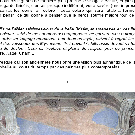
nous distinguons de manière plus précise le visage d'Achille, et plus 
l regarde Briséis, d'un air presque indifférent, voire sévère (une impr
errait les dents, en colère : cette colère qui sera fatale à l'armé
air pensif, ce qui donne à penser que le héros souffre malgré tout de
, fils de Pélée; saisissez-vous de la belle Briséis, et amenez-la en ces li
e l'enlever, suivi de mes nombreux compagnons, ce qui sera plus outragean
t ordre un langage menacant. Les deux envoyés, suivant à regret les r
et des vaisseaux des Myrmidons. Ils trouvent Achille assis devant sa t
si de douleur. Ceux-ci, troublés et pleins de respect pour ce prince, 
re,
Iliade
, Chant 1
resque car son ancienneté nous offre une vision plus authentique de l
embellie au cours du temps par des peintres plus contemporains.
*