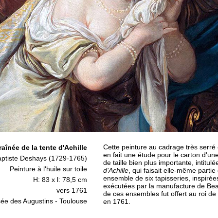
Cette peinture au cadrage très serré 
raînée de la tente d'Achille
en fait une étude pour le carton d'une
ptiste Deshays (1729-1765)
de taille bien plus importante, intitul
Peinture à l'huile sur toile
d'Achille
, qui faisait elle-même partie
ensemble de six tapisseries, inspiré
H: 83 x l: 78,5 cm
exécutées par la manufacture de Bea
vers 1761
de ces ensembles fut offert au roi d
ée des Augustins - Toulouse
en 1761.