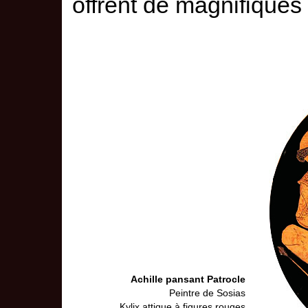
offrent de magnifiques 
Achille pansant Patrocle
Peintre de Sosias
Kylix attique à figures rouges