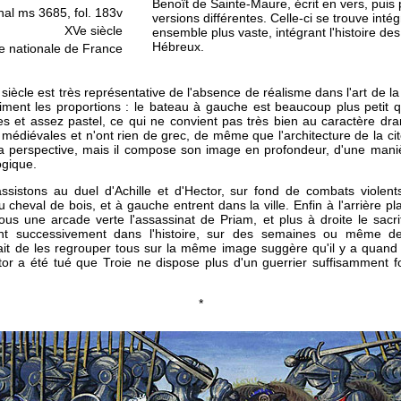
Benoît de Sainte-Maure, écrit en vers, puis 
nal ms 3685, fol. 183v
versions différentes. Celle-ci se trouve int
XVe siècle
ensemble plus vaste, intégrant l'histoire de
Hébreux.
e nationale de France
iècle est très représentative de l'absence de réalisme dans l'art de 
iment les proportions : le bateau à gauche est beaucoup plus petit
hes et assez pastel, ce qui ne convient pas très bien au caractère dra
édiévales et n'ont rien de grec, de même que l'architecture de la cité
 la perspective, mais il compose son image en profondeur, d'une mani
ogique.
sistons au duel d'Achille et d'Hector, sur fond de combats violents
 cheval de bois, et à gauche entrent dans la ville. Enfin à l'arrière pla
us une arcade verte l'assassinat de Priam, et plus à droite le sacr
nt successivement dans l'histoire, sur des semaines ou même de
ait de les regrouper tous sur la même image suggère qu'il y a quan
tor a été tué que Troie ne dispose plus d'un guerrier suffisamment fo
*