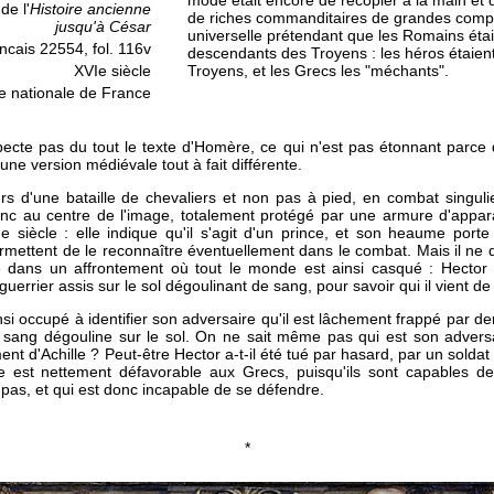
 de l'
Histoire ancienne
de riches commanditaires de grandes compil
jusqu'à César
universelle prétendant que les Romains étai
ncais 22554, fol. 116v
descendants des Troyens : les héros étaien
XVIe siècle
Troyens, et les Grecs les "méchants".
e nationale de France
ecte pas du tout le texte d'Homère, ce qui n'est pas étonnant parce 
 une version médiévale tout à fait différente.
ours d'une bataille de chevaliers et non pas à pied, en combat sing
nc au centre de l'image, totalement protégé par une armure d'appara
 siècle : elle indique qu'il s'agit d'un prince, et son heaume por
ermettent de le reconnaître éventuellement dans le combat. Mais il ne do
e dans un affrontement où tout le monde est ainsi casqué : Hector e
errier assis sur le sol dégoulinant de sang, pour savoir qui il vient de 
insi occupé à identifier son adversaire qu'il est lâchement frappé par de
n sang dégouline sur le sol. On ne sait même pas qui est son adversa
ent d'Achille ? Peut-être Hector a-t-il été tué par hasard, par un soldat
ire est nettement défavorable aux Grecs, puisqu'ils sont capables 
d pas, et qui est donc incapable de se défendre.
*