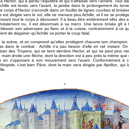
 Hector, qui a perdu l'équilibre et qui s'affaisse vers l'arrière. Tout 
chille est tendu vers l'avant, la jambe dans le prolongement du torse,
e corps d'Hector s'arrondit dans un fouillis de lignes courbes et brisé
 est dirigée vers le sol, elle ne menace plus Achille, et il ne se protèg
 laissant tout le corps à découvert. Il a beau être entièrement vêtu des
totalement nu, il est désormais à sa merci. Une lance brisée gît à 
r blesser son adversaire au flanc et à la cuisse, contrairement à ce q
vient de dégainer qu'Achille va porter le coup fatal.
 à la scène, et on comprend qu'elles protègent chacune son champion.
pas dans le combat : Achille n'a pas besoin d'elle en cet instant. O
isan des Troyens, qui se tient derrière Hector, et qui ne peut plus r
a main droite une flèche, dont la direction est à peu près la même que c
lle en s'opposant à son mouvement vers l'avant. Conformément à c
Ethiopide
, c'est bien Pâris, dont la main sera dirigée par Apollon, qui l
lle.
*