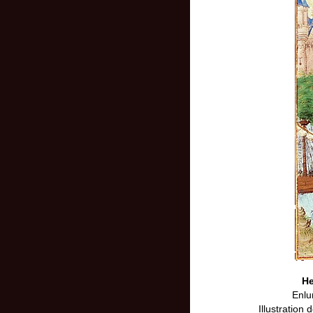
He
Enlu
Illustration d