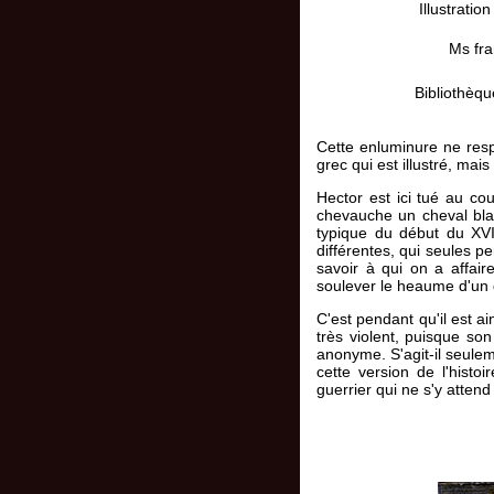
Illustration
Ms fra
Bibliothèqu
Cette enluminure ne resp
grec qui est illustré, mais
Hector est ici tué au c
chevauche un cheval bla
typique du début du XVIe
différentes, qui seules p
savoir à qui on a affair
soulever le heaume d'un gu
C'est pendant qu'il est a
très violent, puisque so
anonyme. S'agit-il seulem
cette version de l'histo
guerrier qui ne s'y atten