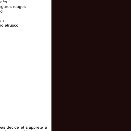
idès
figures rouges
ci
an
o etrusco
 pas décidé et s'apprête à