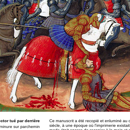
ctor tué par derrière
Ce manuscrit a été recopié et enluminé au 
siècle, à une époque où l'imprimerie existai
minure sur parchemin
mode était encore de recopier à la main et 