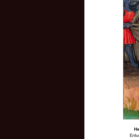
He
Enlu