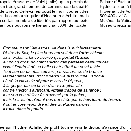
ropole étrusque de Vulci (Italie), qui a permis de
Peintre d'Euchar
 un très grand nombre de céramiques de qualité
Hydrie attique à 
de Grèce. Celle-ci reproduit le motif courant des
Provenant de Vul
 du combat singulier d'Hector et d'Achille, mais
500-490 av.JC
 certain nombre de libertés par rapport au texte
Musées du Vatic
ue nous pouvons le lire au chant XXII de
l'Iliade
:
Museo Gregorian
Comme, parmi les astres, va dans la nuit lactescente
l'Astre du Soir, le plus beau qui soit dans l'orbe céleste,
ainsi brillait la lance acérée que portait l'Eacide
au poing droit, pointant Hector des pensées destructrices,
visant l'endroit où sa belle chair offrait un point faible.
Tout son corps était couvert par ses armes de bronze,
resplendissantes, dont il dépouilla le farouche Patrocle.
Là où la clavicule sépare le cou de l'épaule,
à la gorge, par où la vie s'en va le plus vite,
contre Hector s'avancant, Achille frappa de sa lance :
tout son cou délicat fut traversé par la pointe,
mais la trachée n'étant pas tranchée par le bois lourd de bronze,
il put encore répondre et dire quelques paroles.
Il roula dans la poudre.
 sur l'hydrie, Achille, de profil tourné vers la droite, s'avance d'un