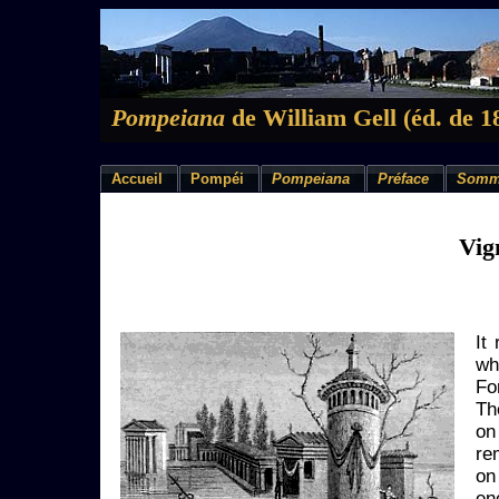
Pompeiana
de William Gell (éd. de 1
Accueil
Pompéi
Pompeiana
Préface
Somm
Vig
It
wh
Fo
Th
on
re
on
en