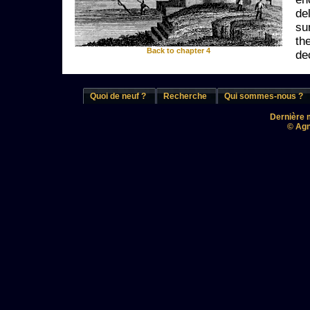
de
su
th
Back to chapter 4
de
Quoi de neuf ?
Recherche
Qui sommes-nous ?
Dernière m
© Agn