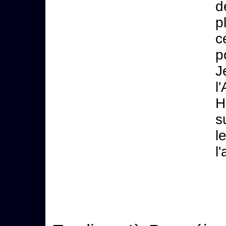
d
p
c
p
J
l
H
s
l
l