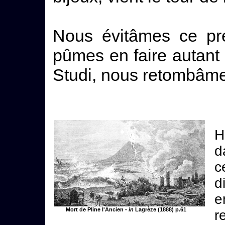
Nous évitâmes ce pr
pûmes en faire autant
Studi, nous retombâm
H
d
c
d
e
Mort de Pline l'Ancien -
in
Lagrèze (1888) p.61
r