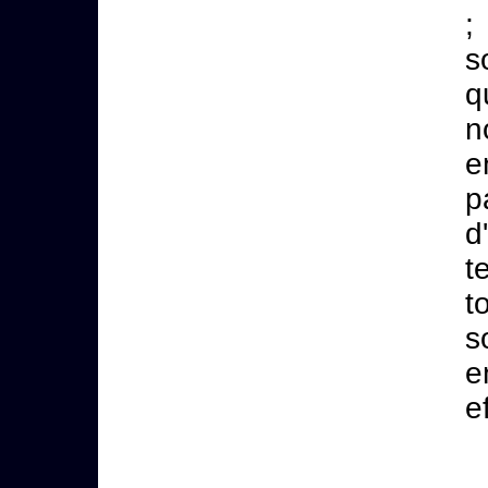
;
s
q
n
e
p
d
t
t
s
e
ef