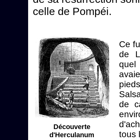
celle de Pompéi.
Ce fu
de L
quel 
avai
pieds
Salsa
de c
envi
d'ac
Découverte
tous 
d'Herculanum