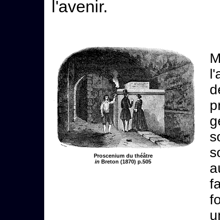
l'avenir.
M
l
d
p
g
s
s
Proscenium du théâtre
in
Breton (1870) p.505
a
f
f
u