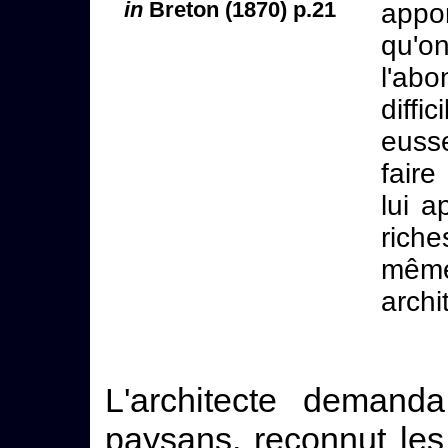
in
Breton (1870) p.21
appo
qu'o
l'ab
diff
euss
faire
lui a
riche
même
archi
L'architecte demand
paysans, reconnut les l