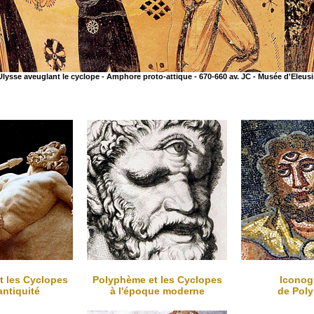
Ulysse aveuglant le cyclope - Amphore proto-attique - 670-660 av. JC - Musée d'Eleusi
t les Cyclopes
Polyphème et les Cyclopes
Iconog
antiquité
à l'époque moderne
de Pol