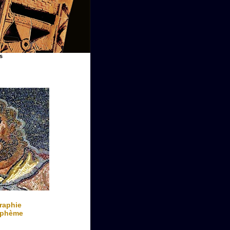
s
raphie
yphème