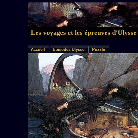
Les voyages et les épreuves d'Ulysse
Accueil
Episodes Ulysse
Puzzle