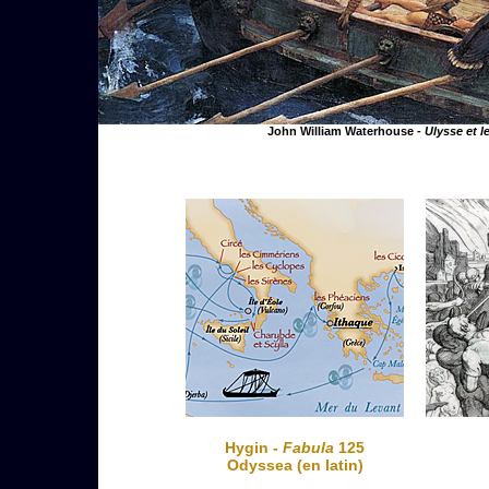
John William Waterhouse -
Ulysse et l
Hygin -
Fabula
125
Odyssea (en latin)