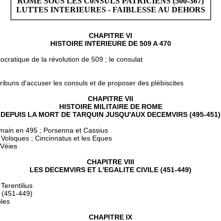
ROME SOUS LES C0NSULS PATRICIENS (500-367)
LUTTES INTERIEURES - FAIBLESSE AU DEHORS
CHAPITRE VI
HISTOIRE INTERIEURE DE 509 A 470
ocratique de la révolution de 509 ; le consulat
tribuns d'accuser les consuls et de proposer des plébiscites
CHAPITRE VII
HISTOIRE MILITAIRE DE ROME
DEPUIS LA MORT DE TARQUIN JUSQU'AUX DECEMVIRS (495-451)
romain en 495 ; Porsenna et Cassius
s Volsques ; Cincinnatus et les Eques
 Véies
CHAPITRE VIII
LES DECEMVIRS ET L'EGALITE CIVILE (451-449)
Terentilius
 (451-449)
les
CHAPITRE IX