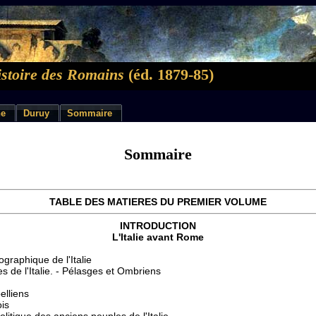
stoire des Romains
(éd. 1879-85)
ne
Duruy
Sommaire
Sommaire
TABLE DES MATIERES DU PREMIER VOLUME
INTRODUCTION
L'Italie avant Rome
graphique de l'Italie
s de l'Italie. - Pélasges et Ombriens
elliens
is
litique des anciens peuples de l'Italie