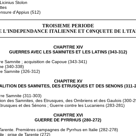
Licinius Stolon
ttes
ensure d'Appius (512)
TROISIEME PERIODE
 L'INDEPENDANCE ITALIENNE ET C0NQUETE DE L'ITALlE
CHAPITRE XIV
GUERRES AVEC LES SAMNITES ET LES LATINS (343-312)
re Samnite ; acquisition de Capoue (343-341)
ne (340-338)
e Samnite (326-312)
CHAPITRE XV
ALITION DES SAMNITES, DES ETRUSQUES ET DES SENONS (311-2
rre Samnite (311-303)
tion des Samnites, des Etrusques, des Ombriens et des Gaulois (300-2
Etrusques et des Sénons ; Guerre contre les Lucaniens (283-281)
CHAPITRE XVI
GUERRE DE PYRRHUS (280-272)
Tarente. Premières campagnes de Pyrrhus en Italie (282-278)
le ; prise de Tarente (272)