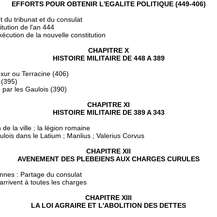
EFFORTS POUR OBTENIR L'EGALITE POLITIQUE (449-406)
 du tribunat et du consulat
itution de l'an 444
xécution de la nouvelle constitution
CHAPITRE X
HISTOIRE MILITAIRE DE 448 A 389
xur ou Terracine (406)
 (395)
par les Gaulois (390)
CHAPITRE XI
HISTOIRE MILITAIRE DE 389 A 343
de la ville ; la légion romaine
lois dans le Latium ; Manlius ; Valerius Corvus
CHAPITRE XII
AVENEMENT DES PLEBEIENS AUX CHARGES CURULES
iennes : Partage du consulat
arrivent à toutes les charges
CHAPITRE XIII
LA LOI AGRAIRE ET L'ABOLITION DES DETTES