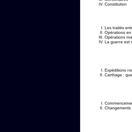
Constitution
Les traités en
Opérations en 
Opérations ma
La guerre est 
Expéditions rom
Carthage ; gu
Commencements 
Changements da