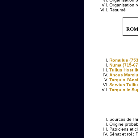
Organisation r
Résumé
ROME
Romulus (753
Numa (715-67
Tullus Hostil
Ancus Marciu
Tarquin l'Anc
Servius Tulli
Tarquin le Su
Sources de l'h
Origine proba
Patriciens et cl
Sénat et roi ; 