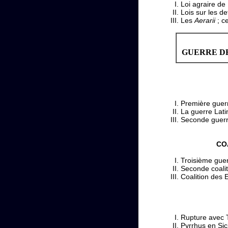
Loi agraire de 
Lois sur les de
Les
Aerarii
; c
GUERRE DE
Première guer
La guerre Lati
Seconde guerr
CO
Troisième gue
Seconde coali
Coalition des 
Rupture avec 
Pyrrhus en Sici