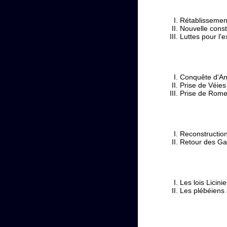
Rétablissement
Nouvelle const
Luttes pour l'e
Conquête d'An
Prise de Véies
Prise de Rome 
Reconstruction 
Retour des Gau
Les lois Licin
Les plébéiens 