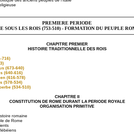
eligieuse
PREMIERE PERIODE
 SOUS LES ROIS (753-510) - FORMATION DU PEUPLE R
CHAPITRE PREMIER
HISTOIRE TRADITIONNELLE DES ROIS
-716)
3)
ius (673-640)
s (640-616)
ien (616-578)
us (578-534)
perbe (534-510)
CHAPITRE II
CONSTITUTION DE ROME DURANT LA PERIODE ROYALE
ORGANISATION PRIMITIVE
istoire romaine
ble de Rome
ients
Plébéiens