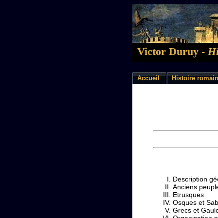
Victor Duruy -
Hi
Accueil
Histoire romai
Description géo
Anciens peuple
Etrusques
Osques et Sab
Grecs et Gaulo
Organisation po